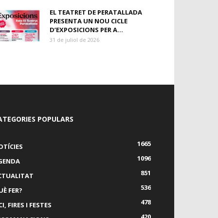
EL TEATRET DE PERATALLADA
PRESENTA UN NOU CICLE
D’EXPOSICIONS PER A...
31 de juliol de 2026
ATEGORIES POPULARS
1665
OTÍCIES
1096
GENDA
851
CTUALITAT
536
UÈ FER?
478
I, FIRES I FESTES
420