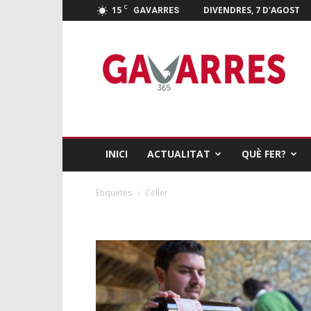
C
15
DIVENDRES, 7 D'AGOST
GAVARRES
Gavarres
365
INICI
ACTUALITAT
QUÈ FER?
Etiquetes
Celler