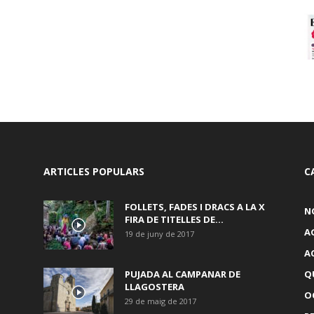
ARTICLES POPULARS
C
FOLLETS, FADES I DRACS A LA X
N
FIRA DE TITELLES DE...
A
19 de juny de 2017
A
PUJADA AL CAMPANAR DE
Q
LLAGOSTERA
OC
29 de maig de 2017