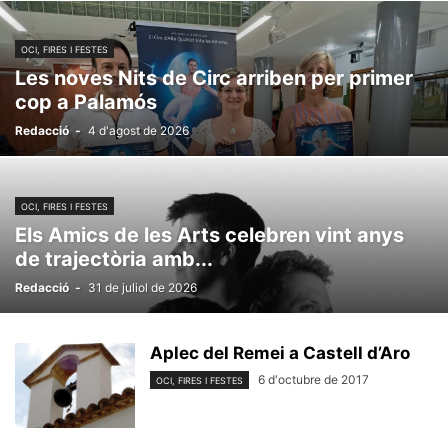
OCI, FIRES I FESTES
Les noves Nits de Circ arriben per primer
cop a Palamós
Redacció
-
4 d'agost de 2026
OCI, FIRES I FESTES
Els Amics de les Arts celebren vint anys
de trajectòria amb...
Redacció
-
31 de juliol de 2026
Aplec del Remei a Castell d’Aro
6 d'octubre de 2017
OCI, FIRES I FESTES