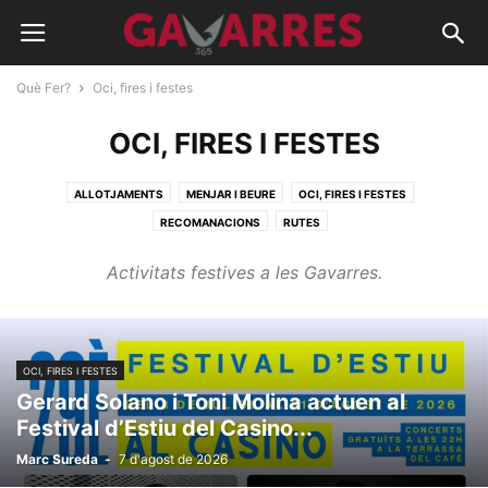
Què Fer?
Oci, fires i festes
OCI, FIRES I FESTES
ALLOTJAMENTS
MENJAR I BEURE
OCI, FIRES I FESTES
RECOMANACIONS
RUTES
Activitats festives a les Gavarres.
OCI, FIRES I FESTES
Gerard Solano i Toni Molina actuen al
Festival d’Estiu del Casino...
Marc Sureda
-
7 d'agost de 2026