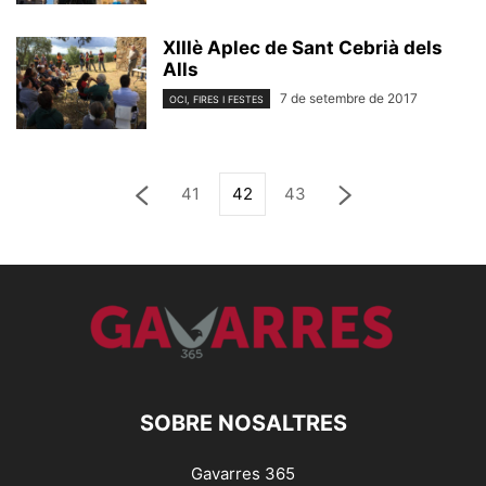
XIIIè Aplec de Sant Cebrià dels
Alls
7 de setembre de 2017
OCI, FIRES I FESTES
41
42
43
SOBRE NOSALTRES
Gavarres 365