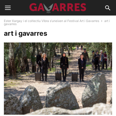
Ester Xargay i el col·lectiu Vibra s’uneixen al Festival Art i Gavarres
art i
gavarres
art i gavarres